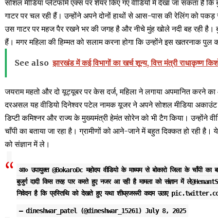
सोशल मीडिया प्लेटफॉर्म एक्स पर शेयर किए गए वीडियो में देखा जा सकता है कि बुजुर्
गाटर पर चल रही हैं। उन्होंने अपने दोनों हाथों से आस-पास की रेलिंग को पकड़
उस गाटर पर महज पैर रखने भर की जगह है और नीचे मुंह खोले नदी बह रही है। बुज
हैं। मगर महिला की हिम्मत को सलाम करना होगा कि उन्होंने इस खतरनाक पुल
See also
झारखंड में कई विभागों का खर्च शून्य, वित्त मंत्री राधाकृष्ण क
जयराम महतो और दो यूट्यूबर पर केस दर्ज, महिला ने लगाया अपमानित करने क
दरअसल यह वीडियो दिनेश्वर पटेल नामक यूजर ने अपने सोशल मीडिया अकाउंट एक्स
डिप्टी कमिश्नर और राज्य के मुख्यमंत्री हेमंत सोरेन को भी टैग किया। उन्होंने
चाँपी का बताया जा रहा है। ग्रामीणों को आने-जाने में बहुत दिक्कत हो रही है। य
को संज्ञान में ले।
आ० उपायुक्त
@BokaroDc
महोदय वीडियो के माध्यम से बोकारो जिला के चाँपी का बत
बुजुर्ग दादी किस तरह पार करते हुए नजर आ रही है मामला को संज्ञान में ले
@HemantS
निवेदन है कि प्रस्तिथि को देखते हुए यथा शीघ्रजरूरी कदम उठाए
pic.twitter.c
— dineshwar_patel (@dineshwar_15261)
July 8, 2025