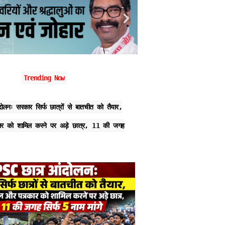
Trending Now
ोलनः सरकार सिर्फ छात्रों से बातचीत को तैयार,
JPSC परीक्षा में धांधलीः अभय
र को शामिल करने पर अड़े छात्र, 11 की जगह
60 लाख में डील, सबका हिस्सा
हिरासत में