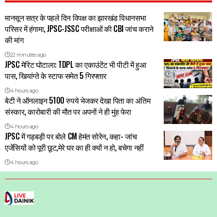
मानसून सत्र के पहले दिन विपक्ष का झारखंड विधानसभा
परिसर में हंगामा, JPSC-JSSC परीक्षाओं की CBI जांच कराने
की मांग
22 minutes ago
JPSC मेरिट घोटाला: TDPL का एकाउंटेंट भी पीटी में हुआ
पास, खियांग्ते के स्टाफ समेत 5 गिरफ्तार
4 hours ago
बेटी ने ऑनलाइन 5100 रुपये भेजकर देखा पिता का अंतिम
संस्कार, कारोबारी की मौत पर अपनों ने ही मुंह फेरा
4 hours ago
JPSC में गड़बड़ी पर बोले CM हेमंत सोरेन, कहा- जांच
एजेंसियों को पूरी छूट,मेरे घर का ही क्यों न हो, बचेगा नहीं
4 hours ago