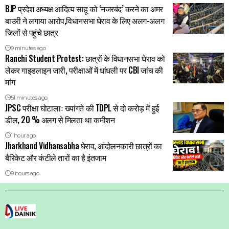
BJP प्रदेश अध्यक्ष आदित्य साहू को ‘नजरबंद’ करने का अमर
बाउरी ने लगाया आरोप,विधानसभा घेराव के लिए अलग-अलग
जिलों से पहुंचे छात्र
9 minutes ago
Ranchi Student Protest: छात्रों के विधानसभा घेराव को
लेकर गाइडलाइन जारी, परीक्षाओं में धांधली पर CBI जांच की
मांग
51 minutes ago
JPSC परीक्षा घोटालाः ख्यांगते की TDPL से दो करोड़ में हुई
डील, 20 % अलग से मिलता था कमीशन
1 hour ago
Jharkhand Vidhansabha घेराव, आंदोलनकारी छात्रों का
बैरिकेट और कंटीले तारों का है इंतजाम
9 hours ago