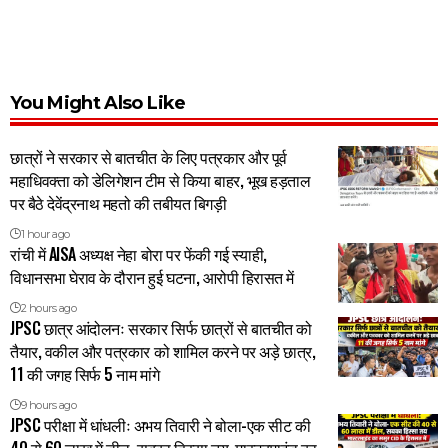
You Might Also Like
छात्रों ने सरकार से बातचीत के लिए पत्रकार और पूर्व
महाधिवक्ता को डेलिगेशन टीम से किया बाहर, भूख हड़ताल
पर बैठे देवेंद्रनाथ महतो की तबीयत बिगड़ी
1 hour ago
रांची में AISA अध्यक्ष नेहा बोरा पर फेंकी गई स्याही,
विधानसभा घेराव के दौरान हुई घटना, आरोपी हिरासत में
2 hours ago
JPSC छात्र आंदोलनः सरकार सिर्फ छात्रों से बातचीत को
तैयार, वकील और पत्रकार को शामिल करने पर अड़े छात्र,
11 की जगह सिर्फ 5 नाम मांगे
9 hours ago
JPSC परीक्षा में धांधलीः अभय तिवारी ने बोला-एक सीट की
40 से 60 लाख में डील, सबका हिस्सा तय, मास्टरमाइंड का