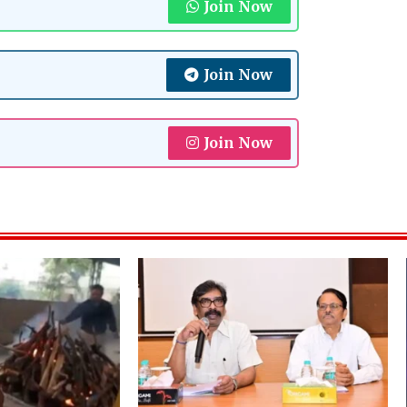
Join Now
Join Now
Join Now