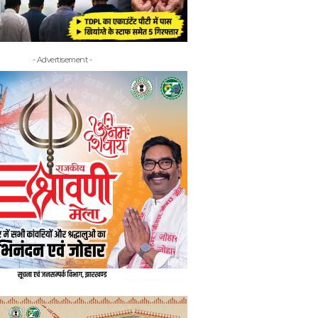
- Advertisement -
- Adv