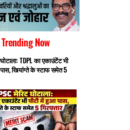
Trending Now
 घोटाला: TDPL का एकाउंटेंट भी
बेटी ने ऑनलाइन 5100
आ पास, खियांग्ते के स्टाफ समेत 5
का अंतिम संस्कार, का
ने ही मुंह फेरा