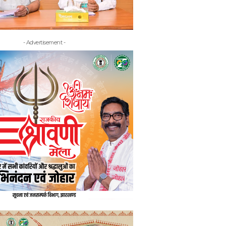
- Advertisement -
- Adv