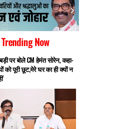
Trending Now
़बड़ी पर बोले CM हेमंत सोरेन, कहा-
JPSC मेरिट घोटाला: 
ों को पूरी छूट,मेरे घर का ही क्यों न
पीटी में हुआ पास, खिया
ीं
गिरफ्तार