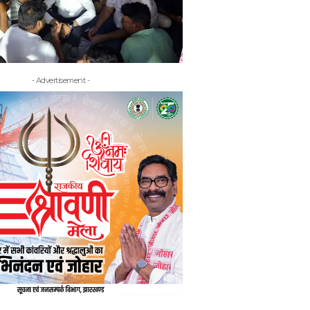
- Advertisement -
- Adv