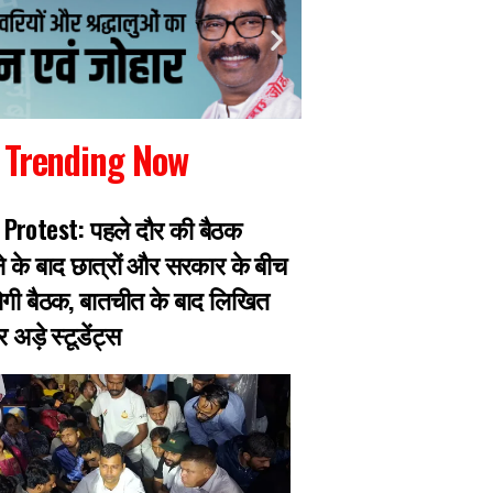
Trending Now
Protest: पहले दौर की बैठक
गैंगस्टर प्रिंस खान का
के बाद छात्रों और सरकार के बीच
पुलिस मुठभेड़ में घायल
गी बैठक, बातचीत के बाद लिखित
हजारीबाग के 13 माइल
अड़े स्टूडेंट्स