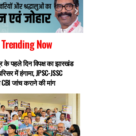
Trending Now
र के पहले दिन विपक्ष का झारखंड
JPSC मेरिट घोटाला: 
रिसर में हंगामा, JPSC-JSSC
पीटी में हुआ पास, खिया
ी CBI जांच कराने की मांग
गिरफ्तार