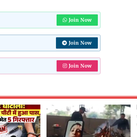
Join Now
Join Now
Join Now