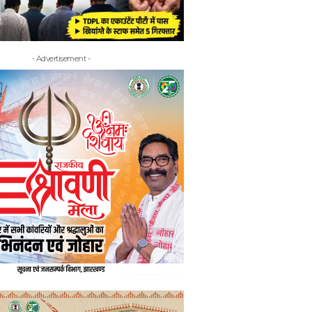
- Advertisement -
- Adv