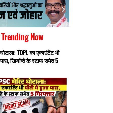
Trending Now
 घोटाला: TDPL का एकाउंटेंट भी
लोहरदगा पुलिस महकमे
आ पास, खियांग्ते के स्टाफ समेत 5
नई जिम्मेदारी, पुलिस 
बनाने की कवायद