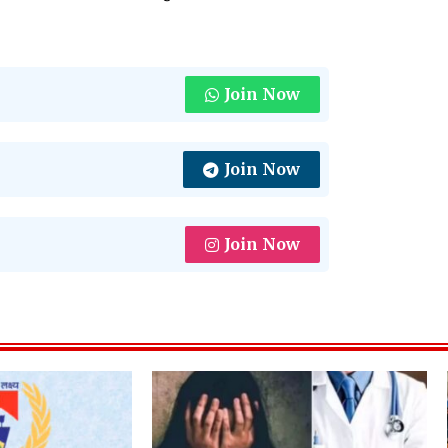
Join Now
Join Now
Join Now