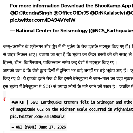
For more information Download the BhooKamp App
@DrJitendraSingh
@OfficeOfDrJS
@DrNKalaiselvi
@G
pic.twitter.com/lD494VYeiW
— National Center for Seismology (@NCS_Earthquak
जम्मू-कश्मीर के श्रीनगर और पूंछ में भी भूकंप के तेज झटके महसूस किए गए हैं।
से बाहर निकल आए। बताया जा रहा है कि भूकंप का केंद्र धरती की की सतह से 
हिस्से, चीन, किर्गिस्तान, पाकिस्तान समेत कई देशों में महसूस किए गए।
आपको बता दें कि बीते कुछ दिनों में दुनिया भर कई जगहों पर बड़े भूकंप आए हैं। 
किए गए थे।ये झटके इतने तेज थे कि इसने वेनेजुएला ने जान-माल का बड़ा नुक
इस भूकंप में वेनेजुएला में 600 से ज्यादा लोगों के मारे जाने की खबर है। जब
#WATCH
| J&K: Earthquake tremors felt in Srinagar and othe
of magnitude 6.2 on the Richter scale occurred in Afghanis
pic.twitter.com/93F1AOsalZ
— ANI (@ANI)
June 27, 2026